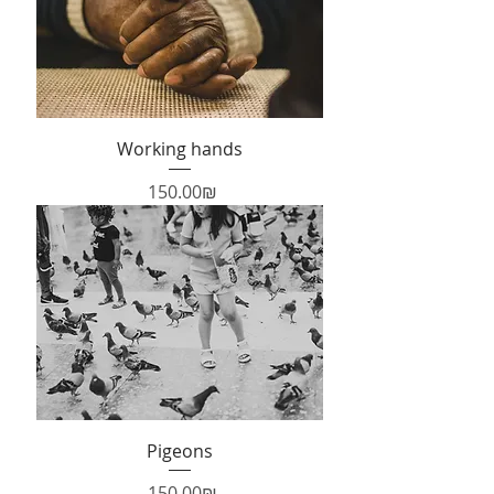
Working hands
Price
‏150.00 ‏₪
Pigeons
Price
‏150.00 ‏₪