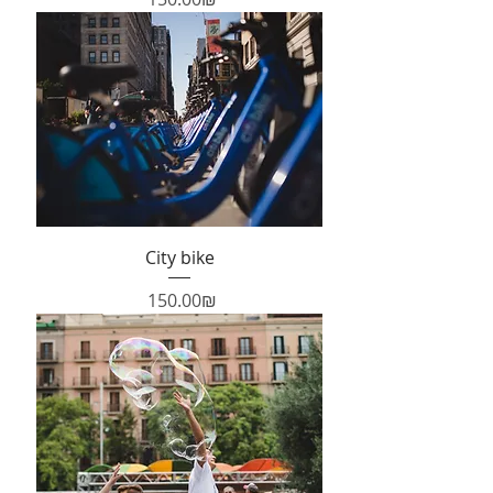
City bike
Price
‏150.00 ‏₪