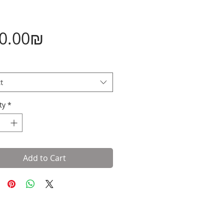
Price
‏150.00 ‏₪
t
ty
*
Add to Cart